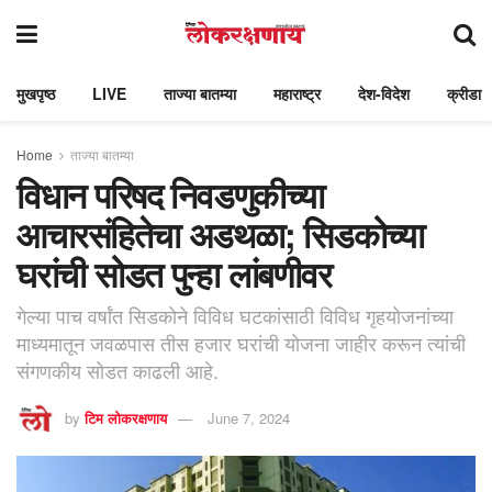
मुखपृष्ठ
LIVE
ताज्या बातम्या
महाराष्ट्र
देश-विदेश
क्रीडा
Home
ताज्या बातम्या
विधान परिषद निवडणुकीच्या
आचारसंहितेचा अडथळा; सिडकोच्या
घरांची सोडत पुन्हा लांबणीवर
गेल्या पाच वर्षांत सिडकोने विविध घटकांसाठी विविध गृहयोजनांच्या
माध्यमातून जवळपास तीस हजार घरांची योजना जाहीर करून त्यांची
संगणकीय सोडत काढली आहे.
by
टिम लोकरक्षणाय
June 7, 2024