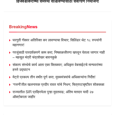
हिंजवडीकरांच्या समस्या सोडविण्यासाठी सर्वांगीण नियोजन!
Breaking
News
घरगुती गॅसवर अतिरिक्त कर लावण्याचा विचार; सिलिंडर थेट १८ रुपयांनी
महागणार!
गरजूंसाठी पारदर्शकपणे काम करा; निष्काळजीपणा खपवून घेतला जाणार नाही
– महसूल मंत्री चंद्रशेखर बावनकुळे
संकल्प संस्थेचे कार्य आता एका क्लिकवर; अधिकृत वेबसाईटचे मान्यवरांच्या
हस्ते उद्घाटन
मेट्रो प्रकल्प तीन वर्षांत पूर्ण करा; मुख्यमंत्र्यांचे अधिकाऱ्यांना निर्देश!
‘गजनी’तील खलनायक प्रदीप रावत यांचे निधन; चित्रपटसृष्टीवर शोककळा
राज्यातील SIR प्रक्रियेला पुन्हा मुदतवाढ; अंतिम मतदार यादी २७
ऑक्टोबरला जाहीर