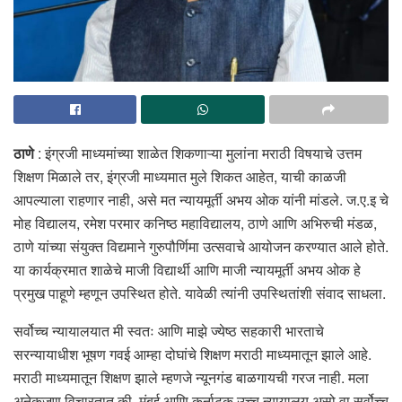
ठाणे
: इंग्रजी माध्यमांच्या शाळेत शिकणाऱ्या मुलांना मराठी विषयाचे उत्तम
शिक्षण मिळाले तर, इंग्रजी माध्यमात मुले शिकत आहेत, याची काळजी
आपल्याला राहणार नाही, असे मत न्यायमूर्ती अभय ओक यांनी मांडले. ज.ए.इ चे
मोह विद्यालय, रमेश परमार कनिष्ठ महाविद्यालय, ठाणे आणि अभिरुची मंडळ,
ठाणे यांच्या संयुक्त विद्यमाने गुरुपौर्णिमा उत्सवाचे आयोजन करण्यात आले होते.
या कार्यक्रमात शाळेचे माजी विद्यार्थी आणि माजी न्यायमूर्ती अभय ओक हे
प्रमुख पाहूणे म्हणून उपस्थित होते. यावेळी त्यांनी उपस्थितांशी संवाद साधला.
सर्वोच्च न्यायालयात मी स्वतः आणि माझे ज्येष्ठ सहकारी भारताचे
सरन्यायाधीश भूषण गवई आम्हा दोघांचे शिक्षण मराठी माध्यमातून झाले आहे.
मराठी माध्यमातून शिक्षण झाले म्हणजे न्यूनगंड बाळगायची गरज नाही. मला
अनेकजण विचारतात की, मुंबई आणि कर्नाटक उच्च न्यायालय असो वा सर्वोच्च