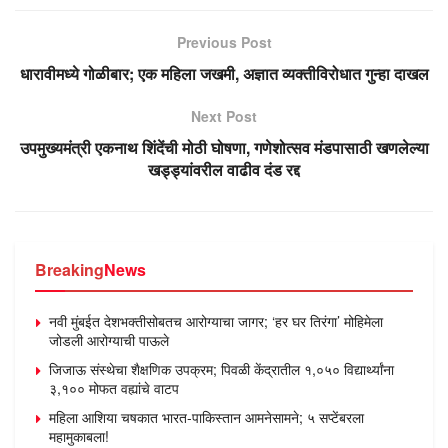
Previous Post
धारावीमध्ये गोळीबार; एक महिला जखमी, अज्ञात व्यक्तीविरोधात गुन्हा दाखल
Next Post
उपमुख्यमंत्री एकनाथ शिंदेंची मोठी घोषणा, गणेशोत्सव मंडपासाठी खणलेल्या
खड्ड्यांवरील वाढीव दंड रद्द
Breaking
News
नवी मुंबईत देशभक्तीसोबतच आरोग्याचा जागर; ‘हर घर तिरंगा’ मोहिमेला
जोडली आरोग्याची पाऊले
जिजाऊ संस्थेचा शैक्षणिक उपक्रम; पिवळी केंद्रातील १,०५० विद्यार्थ्यांना
३,१०० मोफत वह्यांचे वाटप
महिला आशिया चषकात भारत-पाकिस्तान आमनेसामने; ५ सप्टेंबरला
महामुकाबला!