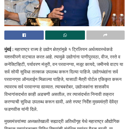
मुंबई :
महाराष्ट्र राज्य हे उद्योग क्षेत्रांमुळे १ ट्रिलियन अर्थव्यवस्थेकडे
यशस्वीपणे वाटचाल करत आहे. त्यामुळे उद्योगांना पाणीपुरवठा, वीज, रस्ते व
कनेक्टिव्हिटी, पर्यावरण मंजुरी, वन परवानग्या, मजूर कायदे, जमीनचे वाटप या
सर्व सोयी सुविधा तात्काळ उपलब्‍ध करून दिल्या पाहिजे. उद्योगधंद्यांना सर्व
परवानग्‌या ऑनलाईन मिळाल्या पाहिजे, यासाठी मैत्री पोर्टल एकिकृत करून
त्यावरच सर्व परवानग्या द्याव्यात. त्याचबरोबर, उद्योजकांना शासकीय
विभागांसदर्भात काही अडचणी असतील, तर त्यासंदर्भात निनावी तक्रार
करण्याची सुविधा उपलब्ध करून द्यावी, असे स्पष्ट ‍निर्देश मुख्यमंत्री देवेंद्र
फडणवीस यांनी दिले.
मुख्यमंत्र्यांच्या अध्यक्षतेखाली सह्याद्री अतिथीगृह येथे महाराष्ट्र औद्योगिक
विकास महामंडळाच्या विविध विषयांशी संबंधित मुद्यांवर बैठक झाली. या