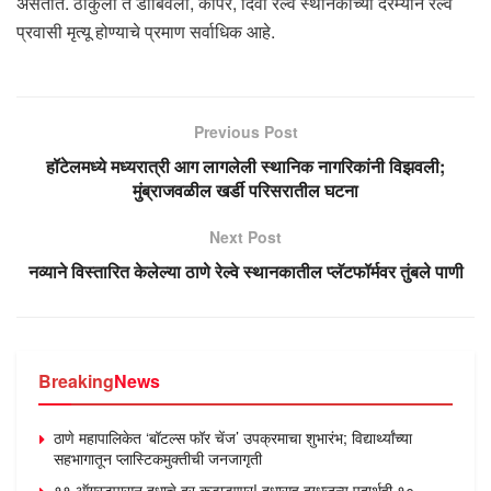
असतात. ठाकुर्ली ते डोंबिवली, कोपर, दिवा रेल्वे स्थानकांच्या दरम्यान रेल्वे
प्रवासी मृत्यू होण्याचे प्रमाण सर्वाधिक आहे.
Previous Post
हॉटेलमध्ये मध्यरात्री आग लागलेली स्थानिक नागरिकांनी विझवली;
मुंब्राजवळील खर्डी परिसरातील घटना
Next Post
नव्याने विस्तारित केलेल्या ठाणे रेल्वे स्थानकातील प्लॅटफॉर्मवर तुंबले पाणी
Breaking
News
ठाणे महापालिकेत ‘बॉटल्स फॉर चेंज’ उपक्रमाचा शुभारंभ; विद्यार्थ्यांच्या
सहभागातून प्लास्टिकमुक्तीची जनजागृती
११ ऑगस्टपासून दुधाचे दर कडाडणार! दुधासह दुग्धजन्य पदार्थही १०