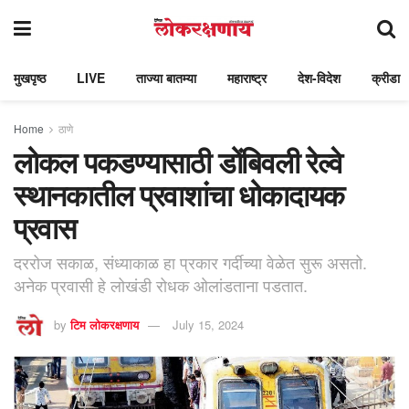
मुखपृष्ठ
LIVE
ताज्या बातम्या
महाराष्ट्र
देश-विदेश
क्रीडा
Home
ठाणे
लोकल पकडण्यासाठी डोंबिवली रेल्वे
स्थानकातील प्रवाशांचा धोकादायक
प्रवास
दररोज सकाळ, संध्याकाळ हा प्रकार गर्दीच्या वेळेत सुरू असतो.
अनेक प्रवासी हे लोखंडी रोधक ओलांडताना पडतात.
by
टिम लोकरक्षणाय
July 15, 2024