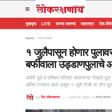
मुखपृष्ठ
LIVE
ताज्या बातम्या
महाराष्ट्र
देश-विद
Home
ताज्या बातम्या
१ जुलैपासून होणार पुलाव
बर्फीवाला उड्डाणपुलाचे 
अंधेरी पूर्व व पश्चिम परिसर जोडणाऱ्या गोखले पू
अंतिम टप्प्यात आले असून १ जुलै रोजी या दोन पु
by
टिम लोकरक्षणाय
June 20, 2024
in
ताज्या बातम्या