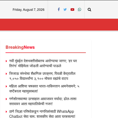
Friday, August 7, 2026
Breaking
News
नवी मुंबईत देशभक्तीसोबतच आरोग्याचा जागर; ‘हर घर
तिरंगा’ मोहिमेला जोडली आरोग्याची पाऊले
जिजाऊ संस्थेचा शैक्षणिक उपक्रम; पिवळी केंद्रातील
१,०५० विद्यार्थ्यांना ३,१०० मोफत वह्यांचे वाटप
महिला आशिया चषकात भारत-पाकिस्तान आमनेसामने; ५
सप्टेंबरला महामुकाबला!
गणेशोत्सवाच्या उत्साहात आवाजावर मर्यादा; ढोल-ताशा
सरावावर आता महापालिकेची नजर!
ठाणे जिल्हा परिषदेकडून नागरिकांसाठी WhatsApp
Chatbot सेवा सुरू; शासकीय सेवा आता घरबसल्या!