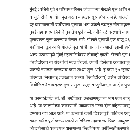
मुंबई :
अंधेरी पूर्व व पश्चिम परिसर जोडणाऱ्या गोखले पूल आणि 
१ जुलै रोजी या दोन पुलावरून वाहतूक सुरू होणार आहे. गोखले प
दूर करण्यासाठी बर्फीवाला पुलाचा भाग जॅकने उचलून गोपाळकृष
मुंबई महानगरपालिकेने नुकतेच पूर्ण केले. कॉंंक्रिटीकरणाचे काम 
पुलावरून सुरू करण्यात येणार आहे. गोखले पुलाची एक बाजू २६ 
बर्फीवाला पूल आणि गोखले पूल यांची पातळी वरखाली झाली होती. त
अंतर पडल्यामुळे मुंबई महापालिकेवर टीकाही झाली. गोखले पू
व्हिजेटीआय या संस्थांची मदत घेतली. त्यांनी दिलेल्या अहवाला
पातळी समतल करण्याचे काम सध्या सुरू आहे. हे काम ३० जूनपर्यंत
वीरमाता जिजाबाई तंत्रज्ञान संस्था (व्हिजेटीआय) तसेच तांत्र
नियोजित वेळापत्रकानुसार सुरू असून १ जुलैपासून या दोन पुल
या कामाअंतर्गत सी. डी. बर्फीवाला उड्डाणपुलाचा भाग एका 
आहे. या जोडणीच्या कामासाठी जवळपास गेल्या दोन महिन्यांपासून
टप्प्यात यश आले आहे. या कामाची काही दिवसांपूर्वी पालिका आ
कालावधीत पूर्ण करण्यासाठी अतिरिक्त महानगरपालिका आयुक्त (प्र
जोडणीसाठी आवश्यक असणाऱ्या स्टिचिंगच्या काँक्रिटीकरणाचे