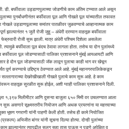
सी. डी. बर्फीवाला उड्डाणपुलाच्या जोडणीचे काम अंतिम टप्प्यात आले असून
ुलाच्या पुनर्बांधणीनंतर बर्फीवाला पूल आणि गोखले पूल यांच्यातील तफावत
्ण गोखले उड्डाणपूलाच्या समांतर पातळीवर जुळवण्याचे आव्हानात्मक काम
पूर्ण झाल्यानंतर १ जुलै रोजी जुहू – अंधेरी दरम्यान वाहतूक बर्फीवाला
फेब्रुवारी रोजी सुरू झाली. मात्र अंधेरी पश्चिम दिशेला असलेला
्यामुळे बर्फीवाला पूल बंदच ठेवावा लागला होता. तसेच या दोन पुलांमध्ये
ल व बर्फीवाला पूल जोडण्यासाठी पालिका प्रशासनाने मुंबई आयआयटी आणि
नुसार हे दोन पूल जोडण्यासाठी जॅक लावून पुलाचा काही भाग वर खेचून
 पूर्ण करण्याचे उद्दिष्ट्य ठेवण्यात आले आहे. मुंबई महानगरपालिकेकडून
िक सल्लागाराच्या देखरेखीखाली गोखले पुलाचे काम सुरू आहे. हे काम
ांवरून वाहतूक सुरळीत सुरू होईल, अशी ग्वाही पालिका प्रशासनाने दिली.
बाजूला १,३९७ मिलीमीटर आणि दुसऱ्या बाजुला ६५० मिमी वर उचलण्यात आला
 सुरू असणारे सूक्ष्मस्तरीय नियोजन आणि अथक प्रयत्नांना या महत्त्वाच्या
युक्त भूषण गगराणी यांनी पाहणी केली होती. तसेच ही कामे नियोजित
कल्प) अभिजीत बांगर यांनी सूचना दिल्या होत्या. दोन्ही पुलांच्या
 काम झाल्यानंतर त्यापुढील सलग सहा तास पाऊस न पडणे अपेक्षित व