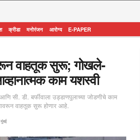
ेश
क्रीडा
मनोरंजन
आरोग्य
E-PAPER
रून वाहतूक सुरू; गोखले-
आव्हानात्मक काम यशस्वी
ल आणि सी. डी. बर्फीवाला उड्डाणपुलाच्या जोडणीचे काम
लावरून वाहतूक सुरू होणार आहे.
,
मुंबई