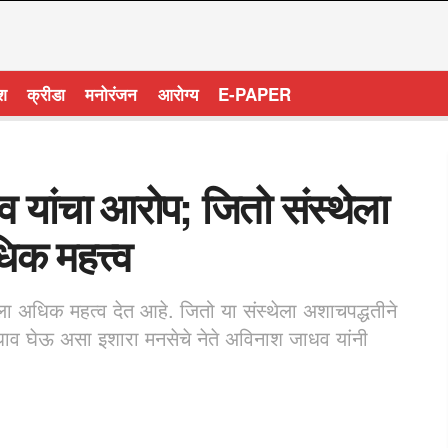
ेश
क्रीडा
मनोरंजन
आरोग्य
E-PAPER
 यांचा आरोप; जितो संस्थेला
क महत्त्व
ा अधिक महत्व देत आहे. जितो या संस्थेला अशाचपद्धतीने
धाव घेऊ असा इशारा मनसेचे नेते अविनाश जाधव यांनी