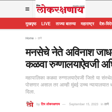
मुखपृष्ठ
LIVE
ताज्या बातम्या
महाराष्ट्र
देश-विद
Home
ठाणे
मनसेचे नेते अविनाश जाधव
कळवा रुग्णालयाऐवजी अधि
महापालिका कळवा रुग्णालयाऐवजी जितो या संस्थेल
पोसणार असाल तर आम्ही मुंबई उच्च न्यायालयात 
दिला.
by
टिम लोकरक्षणाय
September 15, 2023
in
ठाणे