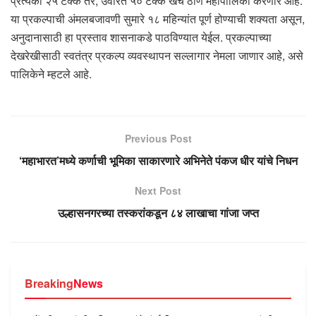
प्रत्येकी २५ टक्के तर, उर्वरित ५० टक्के खर्च ठाणे महापालिका करणार आहे.
या प्रकल्पाची अंमलबजावणी सुमारे १८ महिन्यांत पूर्ण होण्याची शक्यता असून,
अनुदानासाठी हा प्रस्ताव शासनाकडे पाठविण्यात येईल. प्रकल्पाच्या
देखरेखीसाठी स्वतंत्र प्रकल्प व्यवस्थापन सल्लागार नेमला जाणार आहे, असे
पालिकेने म्हटले आहे.
Previous Post
‘महाभारत’मध्ये कर्णाची भूमिका साकारणारे अभिनेते पंकज धीर यांचे निधन
Next Post
उल्हासनगरच्या तस्करांकडून ८४ लाखाचा गांजा जप्त
Breaking
News