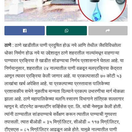
ठाणे
: ठाणे खाडीतील पाणी प्रदुषित होऊ नये आणि तेथील जैवविविधतेला
धोका निर्माण होऊ नये या उद्देशातून ठाणे शहरातील नाल्यांमधून वाहणाऱ्या
पाण्यावर प्रक्रिया ते खाडीत सोडण्याचा निर्णय प्रशासनाने घेतला आहे. या
निर्णयानुसार, शहरातील २४ नाल्यातील पाणी वळवून मलप्रक्रिया केंद्रात
आणून त्यावर प्रक्रिया केली जाणार आहे. या प्रकल्पासाठी ७० कोटी ५३
लाखांचा खर्च अपेक्षित आहे. या प्रकल्पाच्या प्रस्तावास पालिकेच्या
प्रशासकीय सभेने नुकतीच मान्यता दिल्याने प्रकल्प उभारणीचा मार्ग मोकळा
झाला आहे. ठाणे महापालिकेच्या मलनिःस्सारण विभागाने तांत्रिक सल्लागार
म्हणून मे. वॉटरनेट कन्सल्टींग सर्व्हिसेस प्रा. लि. यांची नेमणूक केली होती.
त्यांनी ठाण्यातील सांडपाण्याचे सर्वेक्षण करून त्यातील पाण्याची गुणवत्ता
तपासली. त्यात बीओडी = ३५ मिग्रॅ/लिटर, सीओडी = ११७ मिग्रॅ/लिटर,
टीएसएस = ८५ मिग्रॅ/लिटर आढळून आळे होते. यामुळे नाल्यातील पाणी