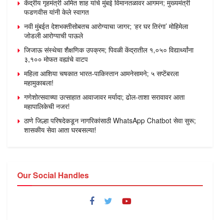
केंद्रीय गृहमंत्री अमित शाह यांचे मुंबई विमानतळावर आगमन; मुख्यमंत्री
फडणवीस यांनी केले स्वागत
नवी मुंबईत देशभक्तीसोबतच आरोग्याचा जागर; ‘हर घर तिरंगा’ मोहिमेला
जोडली आरोग्याची पाऊले
जिजाऊ संस्थेचा शैक्षणिक उपक्रम; पिवळी केंद्रातील १,०५० विद्यार्थ्यांना
३,१०० मोफत वह्यांचे वाटप
महिला आशिया चषकात भारत-पाकिस्तान आमनेसामने; ५ सप्टेंबरला
महामुकाबला!
गणेशोत्सवाच्या उत्साहात आवाजावर मर्यादा; ढोल-ताशा सरावावर आता
महापालिकेची नजर!
ठाणे जिल्हा परिषदेकडून नागरिकांसाठी WhatsApp Chatbot सेवा सुरू;
शासकीय सेवा आता घरबसल्या!
Our Social Handles