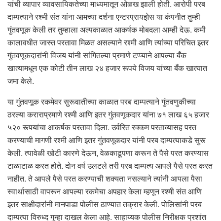
यांची व्यापार व्यावसायिकतेच्या माध्यमातून ओळख झाली होती. आरोपी परब
दाम्पत्याने रश्मी संत यांना आमच्या दर्शना एन्टरप्रायझेस या कंपनीत तुम्ही
गुंतवणूक केली तर तुम्हाला अल्पकाळात आकर्षक मोबदला आम्ही देऊ. कमी
कालावधीत जास्त परतावा मिळत असल्याने रश्मी आणि त्यांच्या परिचित इतर
गुंतवणूकदारांनी विजय यांनी सांगितल्या प्रमाणे टप्प्याने आपल्या बँक
खात्यामधून एक कोटी तीन लाख २४ हजार रूपये विजय यांच्या बँक खात्यात
जमा केले.
या गुंतवणूक रकमेवर सुरूवातीच्या काळात परब दाम्पत्याने गुंतवणुकीच्या
ठरल्या कराराप्रमाणे रश्मी आणि इतर गुंतवणूकदार यांना ७१ लाख ६५ हजार
५२० रूपयांचा आकर्षक परतावा दिला. उर्वरित रक्कम परताव्यासह परत
करण्याची मागणी रश्मी आणि इतर गुंतवणूकदार यांनी परब दाम्पत्याकडे सुरू
केली. त्यावेळी खोटी कारणे देऊन, वेळकाढूपणा करून ते पैसे परत करण्यास
टाळाटाळ करत होते. दोन वर्ष उलटले तरी परब दाम्पत्य आपले पैसे परत करत
नाहीत. ते आपले पैसे परत करण्याची शक्यता नसल्याने त्यांनी आपला पैसा
स्वार्थासाठी वापरून आपल्या रकमेचा अपहार केला म्हणून रश्मी संत आणि
इतर साक्षीदारांंनी मानपाडा पोलीस ठाण्यात तक्रार केली. पोलिसांनी परब
दाम्पत्या विरुध्द गुन्हा दाखल केला आहे. साहाय्यक पोलीस निरीक्षक प्रशांत