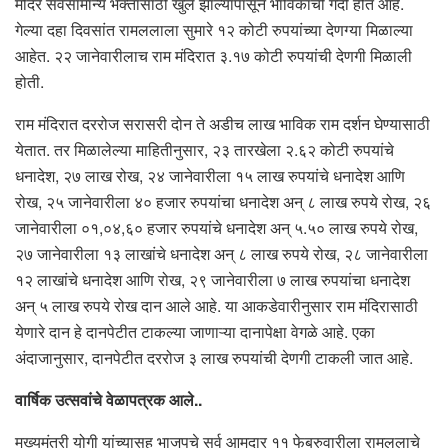
मंदिर सर्वसामान्य भक्तांसाठी खुले झाल्यापासून भाविकांची गर्दी होत आहे.
गेल्या दहा दिवसांत रामललाला सुमारे १२ कोटी रुपयांच्या देणग्या मिळाल्या
आहेत. २२ जानेवारीलाच राम मंदिरात ३.१७ कोटी रुपयांची देणगी मिळाली
होती.
राम मंदिरात दररोज सरासरी दोन ते अडीच लाख भाविक राम दर्शन घेण्यासाठी
येतात. तर मिळालेल्या माहितीनुसार, २३ तारखेला २.६२ कोटी रुपयांचे
धनादेश, २७ लाख रोख, २४ जानेवारीला १५ लाख रुपयांचे धनादेश आणि
रोख, २५ जानेवारीला ४० हजार रुपयांचा धनादेश अन् ८ लाख रुपये रोख, २६
जानेवारीला ०१,०४,६० हजार रुपयांचे धनादेश अन् ५.५० लाख रुपये रोख,
२७ जानेवारीला १३ लाखांचे धनादेश अन् ८ लाख रुपये रोख, २८ जानेवारीला
१२ लाखांचे धनादेश आणि रोख, २९ जानेवारीला ७ लाख रुपयांचा धनादेश
अन् ५ लाख रुपये रोख दान आले आहे. या आकडेवारीनुसार राम मंदिरासाठी
येणारे दान हे दानपेटीत टाकल्या जाणाऱ्या दानापेक्षा वेगळे आहे. एका
अंदाजानुसार, दानपेटीत दररोज ३ लाख रुपयांची देणगी टाकली जात आहे.
वार्षिक उत्सवांचे वेळापत्रक आले..
मुख्यमंत्री योगी यांच्यासह भाजपचे सर्व आमदार ११ फेब्रुवारीला रामललाचे