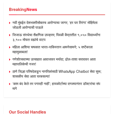
Breaking
News
नवी मुंबईत देशभक्तीसोबतच आरोग्याचा जागर; ‘हर घर तिरंगा’ मोहिमेला
जोडली आरोग्याची पाऊले
जिजाऊ संस्थेचा शैक्षणिक उपक्रम; पिवळी केंद्रातील १,०५० विद्यार्थ्यांना
३,१०० मोफत वह्यांचे वाटप
महिला आशिया चषकात भारत-पाकिस्तान आमनेसामने; ५ सप्टेंबरला
महामुकाबला!
गणेशोत्सवाच्या उत्साहात आवाजावर मर्यादा; ढोल-ताशा सरावावर आता
महापालिकेची नजर!
ठाणे जिल्हा परिषदेकडून नागरिकांसाठी WhatsApp Chatbot सेवा सुरू;
शासकीय सेवा आता घरबसल्या!
‘काम बंद केले तर पगारही नाही’; हायकोर्टाच्या दणक्यानंतर डॉक्टरांचा संप
मागे
Our Social Handles