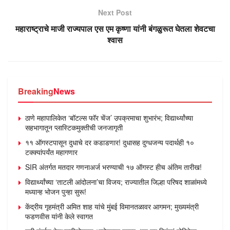
Next Post
महाराष्ट्राचे माजी राज्यपाल एस एम कृष्णा यांनी बंगळुरूत घेतला शेवटचा
श्वास
Breaking
News
ठाणे महापालिकेत ‘बॉटल्स फॉर चेंज’ उपक्रमाचा शुभारंभ; विद्यार्थ्यांच्या
सहभागातून प्लास्टिकमुक्तीची जनजागृती
११ ऑगस्टपासून दुधाचे दर कडाडणार! दुधासह दुग्धजन्य पदार्थही १०
टक्क्यांपर्यंत महागणार
SIR अंतर्गत मतदार गणनाअर्ज भरण्याची १७ ऑगस्ट हीच अंतिम तारीख!
विद्यार्थ्यांच्या ‘ताटली आंदोलना’चा विजय; राज्यातील जिल्हा परिषद शाळांमध्ये
मध्यान्ह भोजन पुन्हा सुरू!
केंद्रीय गृहमंत्री अमित शाह यांचे मुंबई विमानतळावर आगमन; मुख्यमंत्री
फडणवीस यांनी केले स्वागत