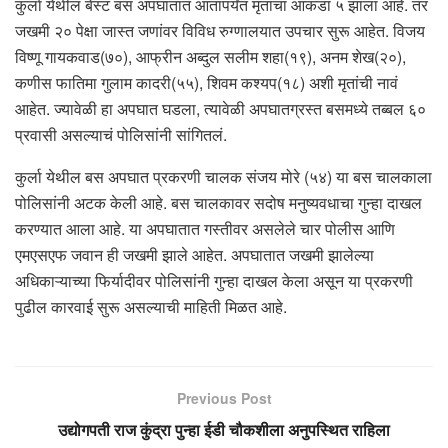
कुर्ला येथील बेस्ट बस अपघातात आतापर्यंत मृतांचा आकडा ५ झाला आहे. तर
जखमी २० पेक्षा जास्त जणांवर विविध रुग्णालयात उपचार सुरू आहेत. विजय
विष्णू गायकवाड(७०), आफ्रीन अब्दुल सलीम शहा(१९), अनम शेख(२०),
कणीस फातिमा गुलाम कादरी(५५), शिवम कश्यप(१८) अशी मृतांची नावं
आहेत. ज्यावेळी हा अपघात घडला, त्यावेळी अपघातग्रस्त बसमध्ये तब्बल ६०
प्रवासी असल्याचं पोलिसांनी सांगितलं.
कुर्ला येथील बस अपघात प्रकरणी चालक संजय मोरे (५४) या बस चालकाला
पोलिसांनी अटक केली आहे. बस चालकावर सदोष मनुष्यवधाचा गुन्हा दाखल
करण्यात आला आहे. या अपघातात गस्तीवर असलेले चार पोलीस आणि
एमएसएफ जवान ही जखमी झाले आहेत. अपघातात जखमी झालेल्या
अधिकाऱ्याच्या फिर्यादीवर पोलिसांनी गुन्हा दाखल केला असून या प्रकरणी
पुढील कारवाई सुरू असल्याची माहिती मिळत आहे.
Previous Post
उद्योगपती राज कुंद्रा पुन्हा ईडी चौकशीला अनुपस्थित राहिला