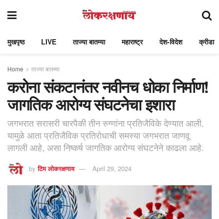
मुखपृष्ठ
LIVE
ताज्या बातम्या
महाराष्ट्र
देश-विदेश
क्रीडा
Home
ताज्या बातम्या
करोना संकटानंतर नवीनच धोका निर्माण!
जागतिक आरोग्य संघटनेचा इशारा
जगभरात सरासरी चारपैकी तीन रुग्णांना प्रतिजैविके देण्यात आली.
यामुळे आता प्रतिजैविक प्रतिरोधाची समस्या जगभरात जाणवू
लागली आहे, असा निष्कर्ष जागतिक आरोग्य संघटनेने काढला आहे.
by
टिम लोकरक्षणाय
April 29, 2024