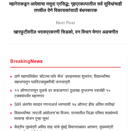
महारेराकडून आदेशाचा मसुदा प्रसिद्ध; गृहप्रकल्पातील सर्व सुविधांचाही
तपशील देणे विकासकांसाठी बंधनकारक
Next Post
खारफुटीवरील भरावप्रकरणी सिडको, वन विभाग येणार अडचणीत
Breaking
News
ठाणे महापालिकेत ‘बॉटल्स फॉर चेंज’ उपक्रमाचा शुभारंभ; विद्यार्थ्यांच्या
सहभागातून प्लास्टिकमुक्तीची जनजागृती
११ ऑगस्टपासून दुधाचे दर कडाडणार! दुधासह दुग्धजन्य पदार्थही १०
टक्क्यांपर्यंत महागणार
SIR अंतर्गत मतदार गणनाअर्ज भरण्याची १७ ऑगस्ट हीच अंतिम तारीख!
विद्यार्थ्यांच्या ‘ताटली आंदोलना’चा विजय; राज्यातील जिल्हा परिषद शाळांमध्ये
मध्यान्ह भोजन पुन्हा सुरू!
केंद्रीय गृहमंत्री अमित शाह यांचे मुंबई विमानतळावर आगमन; मुख्यमंत्री