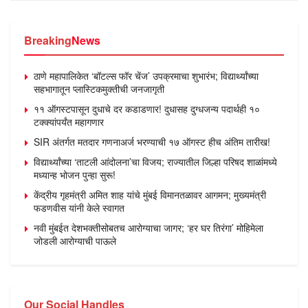
Breaking
News
ठाणे महापालिकेत ‘बॉटल्स फॉर चेंज’ उपक्रमाचा शुभारंभ; विद्यार्थ्यांच्या
सहभागातून प्लास्टिकमुक्तीची जनजागृती
११ ऑगस्टपासून दुधाचे दर कडाडणार! दुधासह दुग्धजन्य पदार्थही १०
टक्क्यांपर्यंत महागणार
SIR अंतर्गत मतदार गणनाअर्ज भरण्याची १७ ऑगस्ट हीच अंतिम तारीख!
विद्यार्थ्यांच्या ‘ताटली आंदोलना’चा विजय; राज्यातील जिल्हा परिषद शाळांमध्ये
मध्यान्ह भोजन पुन्हा सुरू!
केंद्रीय गृहमंत्री अमित शाह यांचे मुंबई विमानतळावर आगमन; मुख्यमंत्री
फडणवीस यांनी केले स्वागत
नवी मुंबईत देशभक्तीसोबतच आरोग्याचा जागर; ‘हर घर तिरंगा’ मोहिमेला
जोडली आरोग्याची पाऊले
Our Social Handles