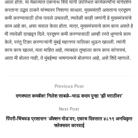
आला होता. या मेळाव्यात एकनाथ शिंदे यांनी उपस्थित कार्यकर्त्यांना मार्गदर्शन
करताना उद्धव ठाकरे यांच्यावर निशाणा साधला. मुख्यमंत्री असताना प्रदूषण
कमी करण्यासाठी ठोस पावले उचलली, त्यावेळी काही जणांनी हे मुख्यमंत्र्यांचे
काम आहे का, असा सवाल केला होता. मात्र, मुख्यमंत्र्याचे काम काय असते हे
मी त्यावेळी दाखवून दिले. प्रदूषण कमी करण्यासाठी आम्ही रस्ते धुण्याचे काम
केले, परंतु टिका करणाऱ्यांनी मुंबई महानगर पालिका धुऊन खाल्ली. त्यांनी
काय काय खाल्लं, मला माहित आहे, त्याबद्दल तुम्हाला काय काय सांगायचं,
आता मी बोलत नाही, ते मुंबईच्या भाषणामध्ये बोलणार आहे, असे शिंदे म्हणाले.
Previous Post
दणक्यात कमबॅक! निलेश साबळे–भाऊ कदम पुन्हा ‘झी मराठीवर’
Next Post
पिंपरी-चिंचवड प्रशासन ‘अ‍ॅक्शन मोड’वर; एकाच दिवसात ४८१९ अनधिकृत
फ्लेक्सवर कारवाई