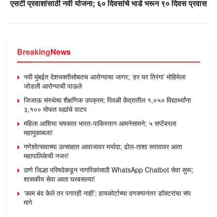
एसटी प्रवाशांसाठी नवी योजना; ६० दिवसांचे भाडे भरून ९० दिवस प्रवास
Breaking
News
नवी मुंबईत देशभक्तीसोबतच आरोग्याचा जागर; ‘हर घर तिरंगा’ मोहिमेला
जोडली आरोग्याची पाऊले
जिजाऊ संस्थेचा शैक्षणिक उपक्रम; पिवळी केंद्रातील १,०५० विद्यार्थ्यांना
३,१०० मोफत वह्यांचे वाटप
महिला आशिया चषकात भारत-पाकिस्तान आमनेसामने; ५ सप्टेंबरला
महामुकाबला!
गणेशोत्सवाच्या उत्साहात आवाजावर मर्यादा; ढोल-ताशा सरावावर आता
महापालिकेची नजर!
ठाणे जिल्हा परिषदेकडून नागरिकांसाठी WhatsApp Chatbot सेवा सुरू;
शासकीय सेवा आता घरबसल्या!
‘काम बंद केले तर पगारही नाही’; हायकोर्टाच्या दणक्यानंतर डॉक्टरांचा संप
मागे