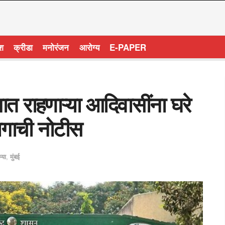
ेश
क्रीडा
मनोरंजन
आरोग्य
E-PAPER
ानात राहणाऱ्या आदिवासींना घरे
ागाची नोटीस
्या
,
मुंबई