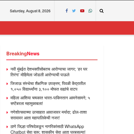
Saturday, August 8, 2026
Breaking
News
नवी मुंबईत देशभक्तीसोबतच आरोग्याचा जागर; ‘हर घर
तिरंगा’ मोहिमेला जोडली आरोग्याची पाऊले
जिजाऊ संस्थेचा शैक्षणिक उपक्रम; पिवळी केंद्रातील
१,०५० विद्यार्थ्यांना ३,१०० मोफत वह्यांचे वाटप
महिला आशिया चषकात भारत-पाकिस्तान आमनेसामने; ५
सप्टेंबरला महामुकाबला!
गणेशोत्सवाच्या उत्साहात आवाजावर मर्यादा; ढोल-ताशा
सरावावर आता महापालिकेची नजर!
ठाणे जिल्हा परिषदेकडून नागरिकांसाठी WhatsApp
Chatbot सेवा सुरू; शासकीय सेवा आता घरबसल्या!