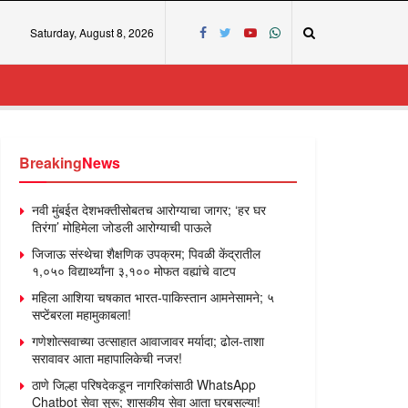
Saturday, August 8, 2026
Breaking
News
नवी मुंबईत देशभक्तीसोबतच आरोग्याचा जागर; ‘हर घर
तिरंगा’ मोहिमेला जोडली आरोग्याची पाऊले
जिजाऊ संस्थेचा शैक्षणिक उपक्रम; पिवळी केंद्रातील
१,०५० विद्यार्थ्यांना ३,१०० मोफत वह्यांचे वाटप
महिला आशिया चषकात भारत-पाकिस्तान आमनेसामने; ५
सप्टेंबरला महामुकाबला!
गणेशोत्सवाच्या उत्साहात आवाजावर मर्यादा; ढोल-ताशा
सरावावर आता महापालिकेची नजर!
ठाणे जिल्हा परिषदेकडून नागरिकांसाठी WhatsApp
Chatbot सेवा सुरू; शासकीय सेवा आता घरबसल्या!