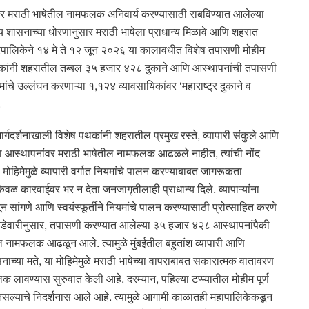
ांवर मराठी भाषेतील नामफलक अनिवार्य करण्यासाठी राबविण्यात आलेल्या
ाज्य शासनाच्या धोरणानुसार मराठी भाषेला प्राधान्य मिळावे आणि शहरात
महानगरपालिकेने १४ मे ते १२ जून २०२६ या कालावधीत विशेष तपासणी मोहीम
थकांनी शहरातील तब्बल ३५ हजार ४२८ दुकाने आणि आस्थापनांची तपासणी
ंचे उल्लंघन करणाऱ्या १,१२४ व्यावसायिकांवर ‘महाराष्ट्र दुकाने व
.
मार्गदर्शनाखाली विशेष पथकांनी शहरातील प्रमुख रस्ते, व्यापारी संकुले आणि
 ज्या आस्थापनांवर मराठी भाषेतील नामफलक आढळले नाहीत, त्यांची नोंद
ोहिमेमुळे व्यापारी वर्गात नियमांचे पालन करण्याबाबत जागरूकता
केवळ कारवाईवर भर न देता जनजागृतीलाही प्राधान्य दिले. व्यापाऱ्यांना
ून सांगणे आणि स्वयंस्फूर्तीने नियमांचे पालन करण्यासाठी प्रोत्साहित करणे
आकडेवारीनुसार, तपासणी करण्यात आलेल्या ३५ हजार ४२८ आस्थापनांपैकी
 नामफलक आढळून आले. त्यामुळे मुंबईतील बहुतांश व्यापारी आणि
सनाच्या मते, या मोहिमेमुळे मराठी भाषेच्या वापराबाबत सकारात्मक वातावरण
लावण्यास सुरुवात केली आहे. दरम्यान, पहिल्या टप्प्यातील मोहीम पूर्ण
नसल्याचे निदर्शनास आले आहे. त्यामुळे आगामी काळातही महापालिकेकडून