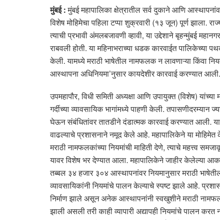
मुंबई :
मुंबई महापालिका क्षेत्रातील सर्व दुकाने आणि आस्थापन
विशेष मोहिमेचा पहिला टप्पा शुक्रवारी (१३ जून) पूर्ण झाला. र
त्याची प्रभावी अंमलबजावणी व्हावी, या उद्देशाने बृहन्मुंबई 
राबवली होती. या महिनाभराच्या धडक कारवाईत पालिकेच्या प
केली. यामध्ये मराठी भाषेतील नामफलक न लावणाऱ्या किंवा नियमा
आस्थापना अधिनियमा’नुसार कायदेशीर कारवाई करण्यात आली
उपमहापौर, विधी समिती अध्यक्षा आणि उपायुक्त (विशेष) यांच्या 
गर्दीच्या व्यावसायिक भागांमध्ये पाहणी केली. तपासणीदरम्यान
घेऊन संबंधितांवर तातडीने दंडात्मक कारवाई करण्यात आली. या म
वाढल्याचे प्रशासनाने नमूद केले आहे. महापालिकेने या मोहिमेत 
मराठी नामफलकांच्या नियमांची माहिती देणे, त्याचे महत्त्व समजाव
यावर विशेष भर देण्यात आला. महापालिकेने जाहीर केलेल्या 
तब्बल ३४ हजार ३०४ आस्थापनांवर नियमानुसार मराठी भाषेतील
व्यावसायिकांनी नियमांचे पालन केल्याचे स्पष्ट झाले आहे. प्रशा
निर्माण झाले असून अनेक आस्थापनांनी स्वखुशीने मराठी नामफलक 
झाली असली तरी काही व्यापारी अद्यापही नियमांचे पालन करत 