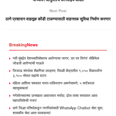
Next Post
ठाणे प्रशासन वाहतूक कोंडी टाळण्यासाठी वाहनतळ सुविधा निर्माण करणार
Breaking
News
नवी मुंबईत देशभक्तीसोबतच आरोग्याचा जागर; ‘हर घर तिरंगा’ मोहिमेला
जोडली आरोग्याची पाऊले
जिजाऊ संस्थेचा शैक्षणिक उपक्रम; पिवळी केंद्रातील १,०५० विद्यार्थ्यांना
३,१०० मोफत वह्यांचे वाटप
महिला आशिया चषकात भारत-पाकिस्तान आमनेसामने; ५ सप्टेंबरला
महामुकाबला!
गणेशोत्सवाच्या उत्साहात आवाजावर मर्यादा; ढोल-ताशा सरावावर आता
महापालिकेची नजर!
ठाणे जिल्हा परिषदेकडून नागरिकांसाठी WhatsApp Chatbot सेवा सुरू;
शासकीय सेवा आता घरबसल्या!