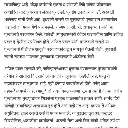
छायाचित्र आहे. योद्धा कर्मयोगी एकनाथ संभाजी शिंदे यांच्या जीवनावर
आधारित चरित्रग्रंथाचे लेखन प्रा. डॉ. प्रदीप ढवळ आणि डॉ. अरुंधती
भालेराव यांनी केले आहे. बुधवारी रात्री या पुस्तकाचे प्रकाशन ठाण्यातील
गडकरी रंगायतन येथे पार पडले. राज्यपाल सी. पी. राधाकृष्णन यांनी या
पुस्तकाचे प्रकाशन केले. यावेळी उपमुख्यमंत्री देवेंद्र फडणवीस आणि अजित
पवार हे देखील उपस्थित होते. अजित पवार यांनी मंगळवारी रात्री या
पुस्तकाची पीडीएफ आवृत्ती प्रकाशकांकडून मागवून घेतली होती. बुधवारी
त्यांनी त्यांच्या भाषणात पुस्तकाचे एकप्रकारे ऑडीटच केले.
अजित पवार म्हणाले की, चरित्रग्रंथाच्या दुसऱ्या प्रकरणात मुख्यमंत्र्यांचे
दरेगाव हे सातारा जिल्ह्यातील जावळी तालुक्यात लिहीले आहे. परंतु ते
महाबळेश्वर तालुक्यात आहे. पूर्वी दरेगाव जावळीमध्ये होते. परंतु आता
महाबळेश्वमध्ये आहे. त्यामुळे तो संदर्भ बदलण्याच्या सूचना त्यांनी केल्या. तसेच
पुस्तकाच्या मुखपृष्ठावर शिवसेना प्रमुख बाळासाहेब ठाकरे आणि आनंद दिघे
यांचेही छायाचित्र असायला हवे होते असे माझे मत आहे. कारण ते अधिक
संयुक्तिक झाले असते असेही पवार म्हणाले. या पुस्तकातून एक कट्टर
शिवसैनिक, धडाडीचा कार्यकर्ता, धाडसी नेता अशी शिंदे यांची अनेक रुपं या
पुस्तकातून वाचायला मिळतील. परंतु नातवावर प्रेम करणारा प्रेमळ आजोबा