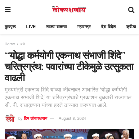
मुखपृष्ठ
LIVE
ताज्या बातम्या
महाराष्ट्र
देश-विदेश
क्रीडा
Home
ठाणे
“योद्धा कर्मयोगी एकनाथ संभाजी शिंदे”
चरित्रग्रंथ: पवारांच्या टीकेमुळे उत्सुकता
वाढली
मुख्यमंत्री एकनाथ शिंदे यांच्या जीवनावर आधारित ‘योद्धा कर्मयोगी
एकनाथ संभाजी शिंदे’ या चरित्रग्रंथाचे प्रकाशन बुधवारी राज्यपाल
सी. पी. राधाकृष्णन यांच्या हस्ते ठाण्यात करण्यात आले.
by
टिम लोकरक्षणाय
August 8, 2024