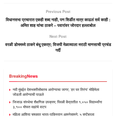
Previous Post
विधानसभा प्रचारात एकही शब्द नाही, पण शिर्डीत मात्र काढलं सर्व काही :
अमित शाह यांचा ठाकरे – पवारांवर जोरदार हल्लाबोल
Next Post
वरळी डोममध्ये ठाकरे बंधु एकत्र; विजयी मेळाव्याला मराठी माणसाची प्रचंड
गर्दी
Breaking
News
नवी मुंबईत देशभक्तीसोबतच आरोग्याचा जागर; ‘हर घर तिरंगा’ मोहिमेला
जोडली आरोग्याची पाऊले
जिजाऊ संस्थेचा शैक्षणिक उपक्रम; पिवळी केंद्रातील १,०५० विद्यार्थ्यांना
३,१०० मोफत वह्यांचे वाटप
महिला आशिया चषकात भारत-पाकिस्तान आमनेसामने; ५ सप्टेंबरला