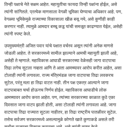
तिन्ही पक्षाचे नेते सक्षम आहेत. महायुतीचा फायदा तिन्ही पक्षांना होईल, असे
त्यांनी सांगितले. प्रत्येक माणसाला वेगळी भूमिका घेण्याचा अधिकार आहे. पण,
वेगळ्या भूमिकेमुळे राज्याच्या विकासाला खीळ बसू नये, असे कुणीही काही
करणार नाही. त्यामुळे आमदार बच्चू कडू यांची समजूत काढण्यात येईल, असेही
त्यांनी स्पष्ट केले.
उपमुख्यमंत्री अजित पवार यांचे पक्षात वर्चस्व असून त्यांनी अनेक माणसे
जोडली आहेत. ते सरकारमध्ये सामील झाल्याने आमची महायुती झाली आहे,
असेही ते म्हणाले. महाविकास आघाडी सरकारच्या वेळेसही जागा वाटपाचा
तिढा लगेच सुटला नव्हता आणि ते आता आमच्यावर आरोप करीत आहेत, असा
टोलाही त्यांनी लगावला. राज्य मंत्रिमंडळ जागा वाटपाचा तिढा लवकरच
सुटेल, परंतु मला हा तिढा वाटत नाही. तीन पक्ष एकत्र आल्याने जागा
वाटपाबाबत चर्चा होऊनच निर्णय होईल. महाविकास आघाडीचे लोक
आमच्यावर आरोप करत आहेत. पण, त्यांच्या सरकारच्या काळात कुठे एका
दिवसात जागा वाटप झाली होती, असा टोलाही त्यांनी लगावला आहे. जागा
वाटपाचा तिढा राज्यात सुटला नाहीतर, हा तिढा राष्ट्रीय पातळीवर सुटेल.
तसेच सर्वजण सरकारमध्ये असल्यामुळे कोणते खाते कुणाकडे असले तरी
सर्वांना राज्याचा विकास करायचा आहे, असे त्यांनी स्पष्ट केले.