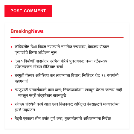
Breaking
News
डोंबिवलीत रिक्षा मिळत नसल्याने नागरिक रस्त्यावर; केळकर रोडवर
प्रवाशांचे ठिय्या आंदोलन सुरू
‘३७० बिर्याणी’ वादानंतर प्रणित मोरेचे पुनरागमन; नव्या स्टँड-अप
स्पेशलवरून सोशल मीडियात चर्चा
घरगुती गॅसवर अतिरिक्त कर लावण्याचा विचार; सिलिंडर थेट १८ रुपयांनी
महागणार!
गरजूंसाठी पारदर्शकपणे काम करा; निष्काळजीपणा खपवून घेतला जाणार नाही
– महसूल मंत्री चंद्रशेखर बावनकुळे
संकल्प संस्थेचे कार्य आता एका क्लिकवर; अधिकृत वेबसाईटचे मान्यवरांच्या
हस्ते उद्घाटन
मेट्रो प्रकल्प तीन वर्षांत पूर्ण करा; मुख्यमंत्र्यांचे अधिकाऱ्यांना निर्देश!